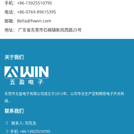
手机：+86-13925510795
电话：+86-0769-89615395
邮箱：Bella@fvwin.com
地址： 广东省东莞市石碣镇新风西路25号
关于我们
东莞市五盈电子有限公司成立于2013年，公司专业生产定制精密电子开关和
插...
联系我们
联系人: 刘先生
手机: +86-13925510795