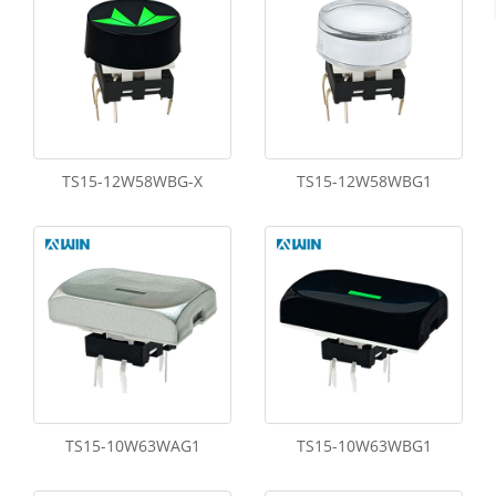
TS15-12W58WBG-X
TS15-12W58WBG1
TS15-10W63WAG1
TS15-10W63WBG1