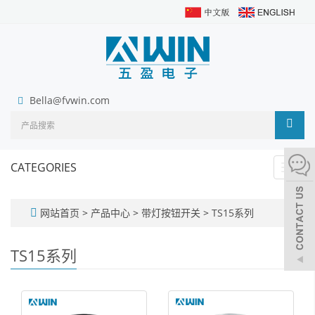
Bella@fvwin.com
CATEGORIES
Toggl
navig
网站首页
>
产品中心
>
带灯按钮开关
>
TS15系列
TS15系列