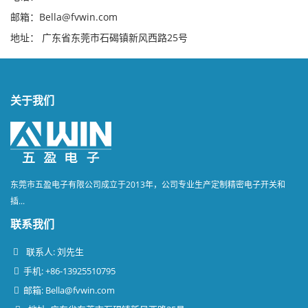
邮箱：Bella@fvwin.com
地址： 广东省东莞市石碣镇新风西路25号
关于我们
东莞市五盈电子有限公司成立于2013年，公司专业生产定制精密电子开关和
插...
联系我们
联系人: 刘先生
手机: +86-13925510795
邮箱:
Bella@fvwin.com