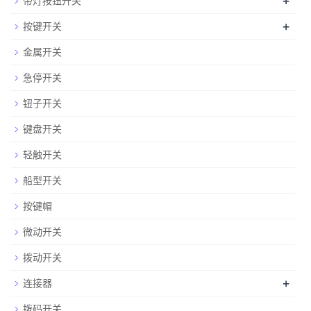
+
带灯按钮开关
+
按键开关
金属开关
急停开关
钮子开关
键盘开关
轻触开关
船型开关
按键帽
微动开关
拨动开关
+
连接器
拨码开关