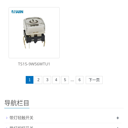
TS15-9W56WTU1
...
1
2
3
4
5
6
下一页
导航栏目
+
带灯轻触开关