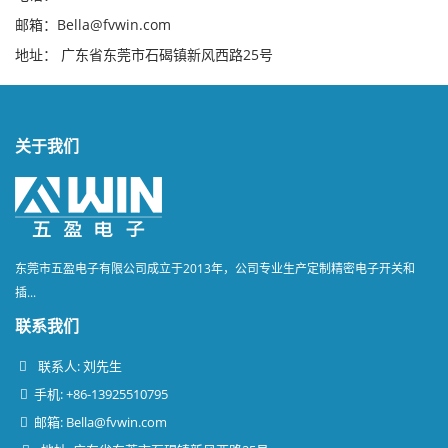
邮箱：Bella@fvwin.com
地址： 广东省东莞市石碣镇新风西路25号
关于我们
东莞市五盈电子有限公司成立于2013年，公司专业生产定制精密电子开关和
插...
联系我们
联系人: 刘先生
手机: +86-13925510795
邮箱:
Bella@fvwin.com