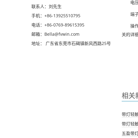
电
联系人：刘先生
端
手机：+86-13925510795
电话：+86-0769-89615395
操
邮箱：Bella@fvwin.com
关的详
地址： 广东省东莞市石碣镇新风西路25号
相关
带灯轻
带灯轻
五盈带