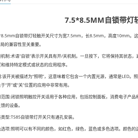
7.5*8.5MM自锁带
5*8.5mm自锁带灯轻触开关尺寸为宽7.5mm，长8.5mm，高度10
布局的兼容性至关重要。
锁机制:术语“自锁”表示开关具有开/关机制。一旦按下，它将保持其状态
置和维持特定模式或状态的应用程序。
明:该开关被描述为“照明”，这意味着它包含一个内置光源，通常是LED
于“开”或“关”位置的应用中非常有用。
用范围:闭锁照明触控开关适用于各种应用，包括控制面板，消费电子产品
反馈的设备。
类型:TS85自锁带灯开关只有通孔安装。
色选项:照明可以有不同的颜色，如红色，绿色，蓝色或多色选项。颜色的