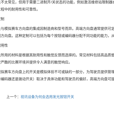
关不太常见，但用于需要二进制开/关状态的功能，例如激活维修站限制器
过程中的耐用性和可靠性。
定制
关与模拟赛车方向盘的集成因制造商和型号而异。高端方向盘通常提供可
制方向盘。这种定制可以包括为每个按钮或编码器分配不同功能的能力，
耐用性
关所用的材料是根据其耐用性和触觉反馈而选择的。常见材料包括高品质
受严酷的比赛环境并提供令人满意的触觉响应。
模拟赛车方向盘上的开关是模拟体验不可或缺的一部分，为驾驶员提供管
转编码器还是拨动开关）取决于具体功能和驾驶员的偏好，高端方向盘可
上一个：
视讯设备为何会选用发光按钮开关