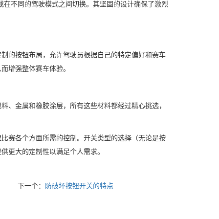
或在不同的驾驶模式之间切换。其坚固的设计确保了激烈
定制的按钮布局，允许驾驶员根据自己的特定偏好和赛车
从而增强整体赛车体验。
塑料、金属和橡胶涂层，所有这些材料都经过精心挑选，
理比赛各个方面所需的控制。开关类型的选择（无论是按
提供更大的定制性以满足个人需求。
下一个：
防破坏按钮开关的特点