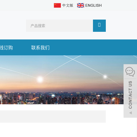
线订购
联系我们