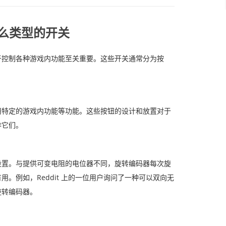
么类型的开关
于控制各种游戏内功能至关重要。这些开关通常分为按
用特定的游戏内功能等功能。这些按钮的设计和放置对于
作它们。
设置。与提供可变电阻的电位器不同，旋转编码器每次旋
。例如，Reddit 上的一位用户询问了一种可以双向无
旋转编码器。