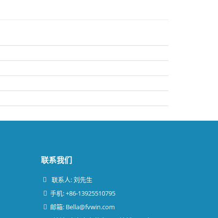
联系我们
联系人: 刘先生
手机: +86-13925510795
邮箱:
Bella@fvwin.com