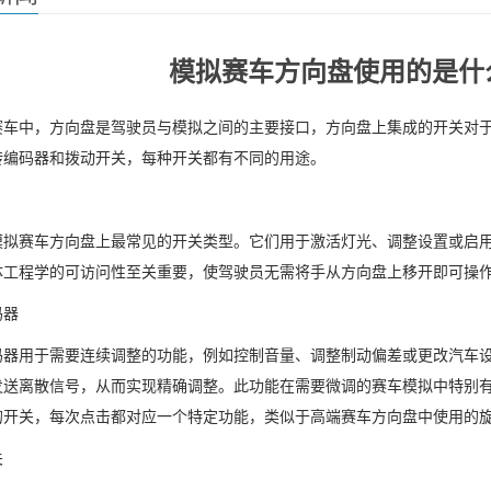
模拟赛车方向盘使用的是什
赛车中，方向盘是驾驶员与模拟之间的主要接口，方向盘上集成的开关对
转编码器和拨动开关，每种开关都有不同的用途。
模拟赛车方向盘上最常见的开关类型。它们用于激活灯光、调整设置或启
体工程学的可访问性至关重要，使驾驶员无需将手从方向盘上移开即可操
码器
码器用于需要连续调整的功能，例如控制音量、调整制动偏差或更改汽车
送离散信号，从而实现精确调整。此功能在需要微调的赛车模拟中特别有用
的开关，每次点击都对应一个特定功能，类似于高端赛车方向盘中使用的
关