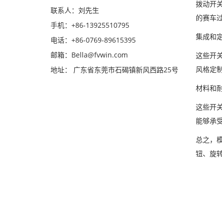
拨动开
联系人：刘先生
的赛车
手机：+86-13925510795
集成和
电话：+86-0769-89615395
邮箱：Bella@fvwin.com
这些开
风格定
地址： 广东省东莞市石碣镇新风西路25号
材料和
这些开
能够承
总之，
钮、旋