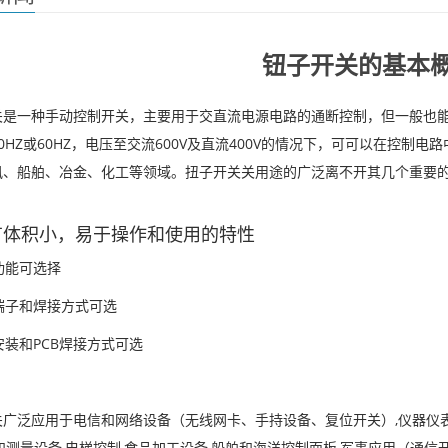
钮子开关的基本
关是一种手动控制开关，主要用于交直流电源电路的通断控制，但一般也能
0HZ或60HZ，电压至交流600V及直流400V的情况下，可可以在控
讯、船舶、冶金、化工等领域。扭子开关关用途的广泛离不开其几个重要
：
具有体积小，易于操作和使用的特性
种功能可选择
种端子和焊接方式可选
板安装和PCB焊接方式可选
关广泛应用于电信和网络设备（无线网卡、手持设备、复位开关）,仪器仪
和测量设备,电梯控制,食品加工设备,船舶和海洋控制面板,军事应用（通信