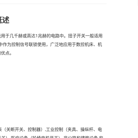
概述
用于几千赫或高达1兆赫的电路中。扭子开关一般适用
制电路中作为控制信号联锁使用，广泛地应用于数控机床、机
的优点。
表（关断开关、控制器）,工业控制（夹具、操纵杆、电
开关）,医疗设备（轮椅电机开关）,非公路和建筑设备,安