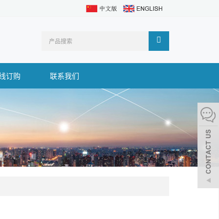
线订购
联系我们