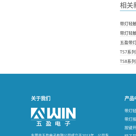
相关
带灯轻
带灯轻
五盈带
TS7系
TS8系
关于我们
产品
带灯
带灯
按键
东莞市五盈电子有限公司成立于2013年，公司专