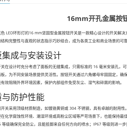
16mm开孔金属按
色 LED环形灯的16 mm坚固型金属按钮开关是一款精心设计的开关
的结构完整性与直观的状态指示巧妙结合，成为各类工业和商业场景的可
板集成与安装设计
关在设计时充分考虑了面板的无缝集成，只需标准的 16 毫米安装孔，可与
面板，为不同安装场景提供灵活性。按钮开关通过六角螺母牢固固定，确
能有效阻隔外界环境因素，保护内部组件免受灰尘、湿气和碎屑的影响。
质与防护性能
钮开关采用顶级材质制造，如镀铬黄铜或 304 不锈钢，具有卓越的耐用
在化学腐蚀性环境、潮湿环境或高粉尘区域等严苛场景下，也能保持最佳性能。
65 等级确保完全防尘，且能抵御来自任何方向的喷水；IP67 等级则进