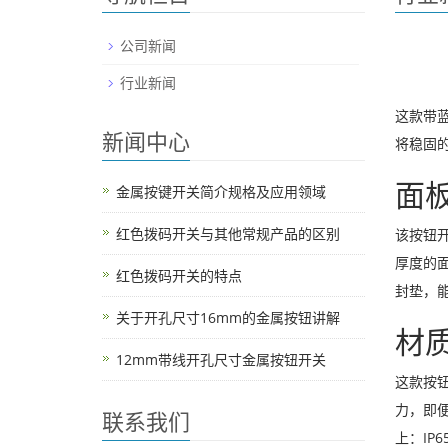
公司新闻
行业新闻
这款带蓝
新闻中心
将稳固
面
金属按键开关简介规格及应用领域
红色拨码开关与其他常规产品的区别
该按钮开
厚度的
红色拨码开关的特点
封垫，
关于开孔尺寸16mm的金属按钮讲解
材
12mm带线开孔尺寸金属按钮开关
这款按
力，即便
联系我们
上：IP