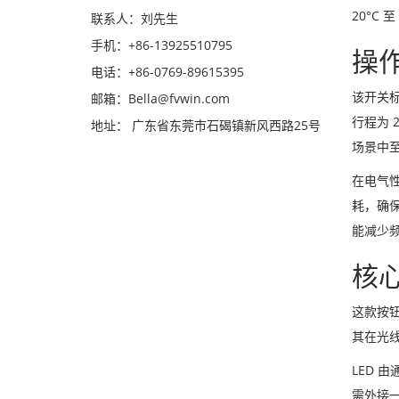
20°C
联系人：刘先生
手机：+86-13925510795
操
电话：+86-0769-89615395
该开关标
邮箱：Bella@fvwin.com
行程为 
地址： 广东省东莞市石碣镇新风西路25号
场景中
在电气性
耗，确保
能减少
核心
这款按钮
其在光
LED 
需外接一