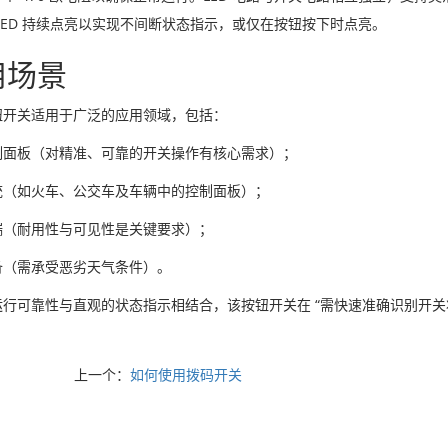
LED 持续点亮以实现不间断状态指示，或仅在按钮按下时点亮。
用场景
钮开关适用于广泛的应用领域，包括：
制面板（对精准、可靠的开关操作有核心需求）；
统（如火车、公交车及车辆中的控制面板）；
端（耐用性与可见性是关键要求）；
备（需承受恶劣天气条件）。
行可靠性与直观的状态指示相结合，该按钮开关在 “需快速准确识别开关
上一个：
如何使用拨码开关