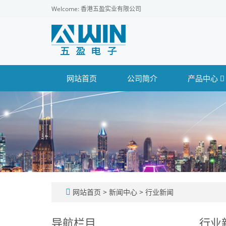
Welcome: 香港五盈实业有限公司
网站首页
公司简介
产品中心
网站首页
>
新闻中心
>
行业新闻
导航栏目
行业