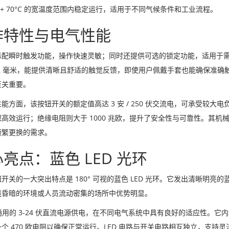
 至 + 70°C 的宽温度范围内稳定运行，适用于不同气候条件和工业流程。
作特性与电气性能
配瞬时触发功能，操作快速灵敏；同时还提供可选的锁定功能，适用于需要保
2 毫米，能提供清晰且舒适的触觉反馈，即使用户佩戴手套也能确保准确
至关重要。
能方面，该按钮开关的额定值高达 3 安 / 250 伏交流电，可承受较大
高效运行；绝缘电阻则大于 1000 兆欧，提升了安全性与可靠性。其机械
频繁更换的需求。
亮点：蓝色 LED 光环
开关的一大突出特点是 180° 可视的蓝色 LED 光环。它发出清晰明
线昏暗的环境或人员流动密集的场所中优势明显。
由通用的 3-24 伏直流电源供电，在不同电气系统中具有良好的适应性。它内置
个 470 欧电阻以确保正常运行。LED 电路与开关电路相互独立，支