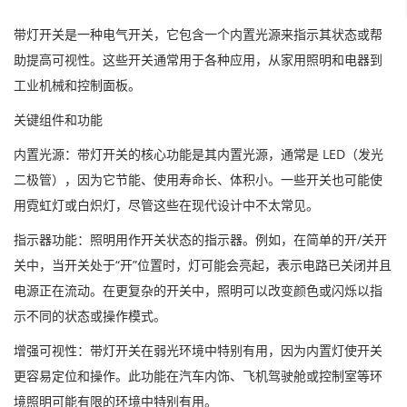
带灯开关是一种电气开关，它包含一个内置光源来指示其状态或帮
助提高可视性。这些开关通常用于各种应用，从家用照明和电器到
工业机械和控制面板。
关键组件和功能
内置光源：
带灯
开关的核心功能是其内置光源，通常是 LED（发光
二极管），因为它节能、使用寿命长、体积小。一些开关也可能使
用霓虹灯或白炽灯，尽管这些在现代设计中不太常见。
指示器功能：照明用作开关状态的指示器。例如，在简单的开/关开
关中，当开关处于“开”位置时，灯可能会亮起，表示电路已关闭并且
电源正在流动。在更复杂的开关中，照明可以改变颜色或闪烁以指
示不同的状态或操作模式。
增强可视性：
带灯
开关在弱光环境中特别有用，因为内置灯使开关
更容易定位和操作。此功能在汽车内饰、飞机驾驶舱或控制室等环
境照明可能有限的环境中特别有用。