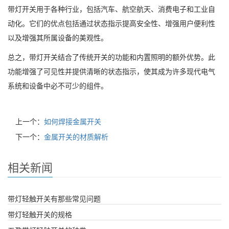
带灯
开关用于各种行业，包括汽车、航空航天、消费电子和工业自
动化。它们的优点包括通过状态指示提高安全性、增强用户便利性
以及增强其所属设备的美观性。
总之，
带灯
开关结合了传统开关的功能和内置照明的额外优势。此
功能增强了可见性并提供清晰的状态指示，使其成为许多现代电气
系统和设备中必不可少的组件。
上一个：
如何焊接金属开关
下一个：
金属开关的材质解析
相关新闻
带灯轻触开关有那些常见问题
带灯轻触开关的规格