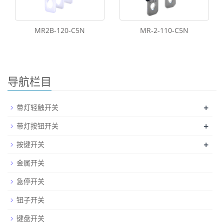
MR2B-120-C5N
MR-2-110-C5N
导航栏目
+
带灯轻触开关
+
带灯按钮开关
+
按键开关
金属开关
急停开关
钮子开关
键盘开关