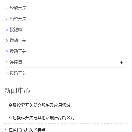
轻触开关
船型开关
按键帽
微动开关
拨动开关
+
连接器
拨码开关
新闻中心
金属按键开关简介规格及应用领域
红色拨码开关与其他常规产品的区别
红色拨码开关的特点