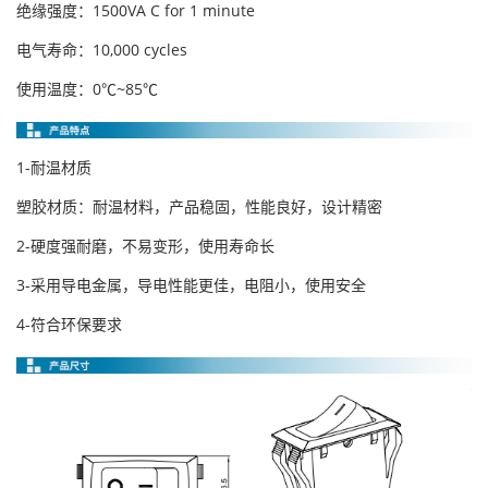
绝缘强度：1500VA C for 1 minute
电气寿命：10,000 cycles
使用温度：0℃~85℃
1-耐温材质
塑胶材质：耐温材料，产品稳固，性能良好，设计精密
2-硬度强耐磨，不易变形，使用寿命长
3-采用导电金属，导电性能更佳，电阻小，使用安全
4-符合环保要求