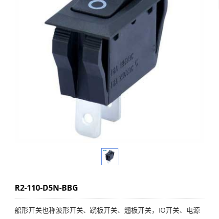
R2-110-D5N-BBG
船形开关也称波形开关、跷板开关、翘板开关，IO开关、电源