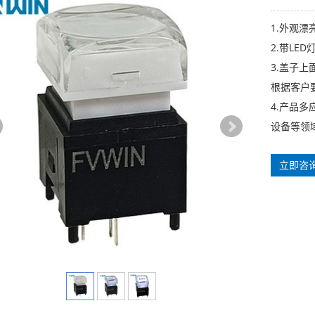
1.外观
2.带L
3.盖子
根据客户
4.产品
设备等领域
立即咨