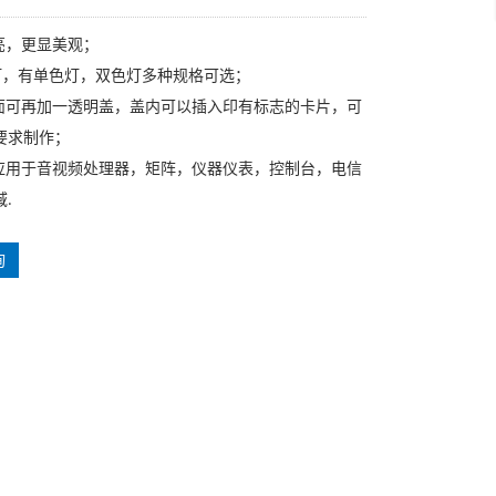
漂亮，更显美观；
ED灯，有单色灯，双色灯多种规格可选；
上面可再加一透明盖，盖内可以插入印有标志的卡片，可
要求制作；
多应用于音视频处理器，矩阵，仪器仪表，控制台，电信
.
询