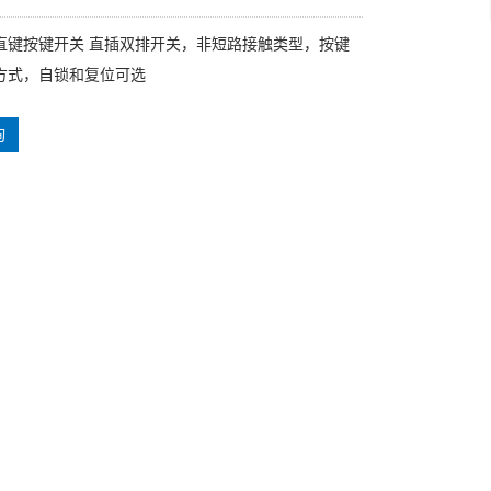
直键按键开关 直插双排开关，非短路接触类型，按键
方式，自锁和复位可选
询