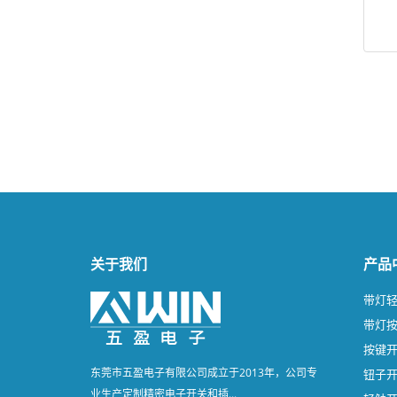
关于我们
产品
带灯
带灯
按键
东莞市五盈电子有限公司成立于2013年，公司专
钮子
业生产定制精密电子开关和插...