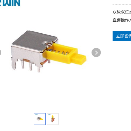
双极双位
直键操作
立即咨