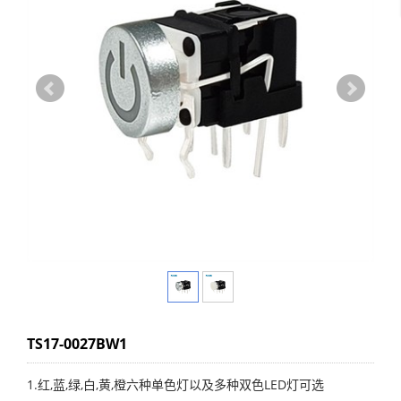
TS17-0027BW1
1.红,蓝,绿,白,黄,橙六种单色灯以及多种双色LED灯可选