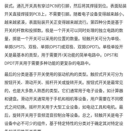
装式。通孔开关具有穿过PCB的引脚，然后将其焊接到位。表面贴装
开关直接焊接到PCB上，不需要引脚。随着电子设备变得越来越小，
越来越紧凑，表面贴装开关正变得越来越流行。第四种分类是基于
开关的杆数和投掷数。极是一个开关可以同时处理的独立电路的数
量，掷是一个开关可以采用的位置的数量。轻触开关可分为单极、
单掷(SPST)、双极、单掷(DPST)或双极、双掷(DPDT)。单极单投开
关是最基本的类型，用于需要开/关功能的简单电路中。DPST和
DPDT开关用于需要多种功能的更复杂的电路中。
最后的分类是基于开关使用的驱动机构的类型。触控式开关可分为
按钮开关、滑动开关、摇杆开关或旋转开关。按钮式开关是最常见
的，也是大多数人熟悉的类型。它们通常用于电子设备，如计算器
和键盘。滑动开关通常用于手机和相机等设备，用户需要在不同模
式之间切换。摇杆开关用于大型工业设备，如电动工具和电机。最
后，旋转开关用于音频混音控制台等设备。总之，轻触开关是电子
设备中必不可少的组件，基于特定特性的分类对于确定其对特定设