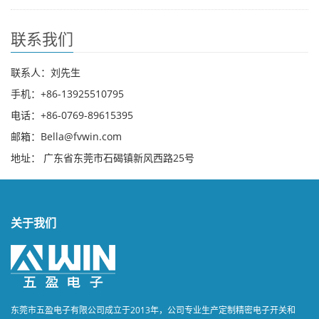
联系我们
联系人：刘先生
手机：+86-13925510795
电话：+86-0769-89615395
邮箱：Bella@fvwin.com
地址： 广东省东莞市石碣镇新风西路25号
关于我们
东莞市五盈电子有限公司成立于2013年，公司专业生产定制精密电子开关和