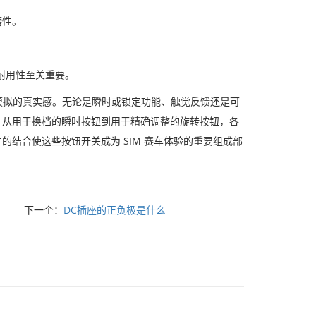
磨性。
耐用性至关重要。
车模拟的真实感。无论是瞬时或锁定功能、触觉反馈还是可
。从用于换档的瞬时按钮到用于精确调整的旋转按钮，各
结合使这些按钮开关成为 SIM 赛车体验的重要组成部
下一个：
DC插座的正负极是什么