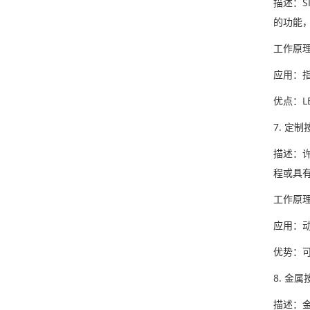
描述：S
的功能
工作原理
应用：
优点：
7. 定制
描述：
程或具
工作原
应用：
优势：
8. 金属
描述：