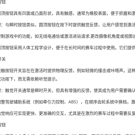
按钮
圆顶按钮具有凹面或凸面形状，具有触感，通常为橡胶表面，便于抓握和
理：与瞬时按钮类似，圆顶按钮在按下时提供触觉反馈，让用户感觉到激活点
制游戏中的功能，如无线电通信或激活进站请求,更改摄像机角度或视图设置
圆顶按钮采用人体工程学设计，便于在长时间的赛车过程中使用。它们提
开关
轻触按钮开关旨在在激活时提供物理反馈，例如轻微的撞击或咔嗒声。这
成功按下，而无需依赖听觉提示。
理：触觉开关通常是瞬时开关，但具有增强的反馈，使其成为用户需要确
调整驾驶辅助系统（例如牵引力控制、ABS），在顺序齿轮系统中换档，
触觉响应可实现更快、更准确的交互，尤其是在激烈的赛车过程中需要反
按钮