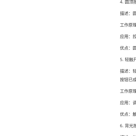
4. 圆顶
描述：
工作原
应用：控
优点：
5. 轻触
描述：
按钮已
工作原
应用：
优点：
6. 背光