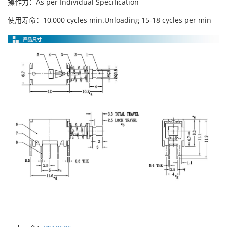
操作力：As per Individual Specification
使用寿命：10,000 cycles min.Unloading 15-18 cycles per min