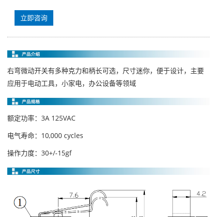
立即咨询
右弯微动开关有多种克力和柄长可选，尺寸迷你，便于设计，主要
应用于电动工具，小家电，办公设备等领域
额定功率：3A 125VAC
电气寿命：10,000 cycles
操作力度：30+/-15gf