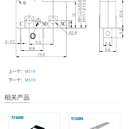
上一个：
MS19
下一个：
MS19
相关产品