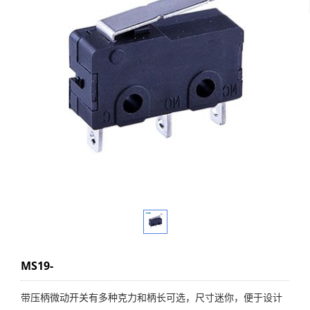
MS19-
带压柄微动开关有多种克力和柄长可选，尺寸迷你，便于设计