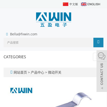
Bella@fvwin.com
CATEGORIES
Toggl
navig
网站首页
>
产品中心
>
微动开关