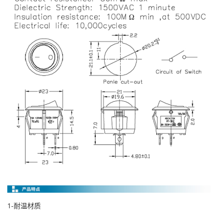
1-耐温材质