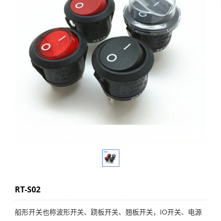
RT-S02
船形开关也称波形开关、跷板开关、翘板开关，IO开关、电源