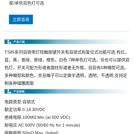
案/单色双色灯可选
立即咨询
TS85系列
自锁带灯轻触按键开关
有自锁式和复位式功能可选;有红，
蓝，黄，普绿，翠绿，橙色，白色 7种单色灯可选，另也可以提供双
色灯，开关可配方形或者圆柱形或者无外框，目前有5种帽型可选。
多种帽型和颜色，并且帽子可以定做半透明，透明，不透明;支持定
制各种镭雕图案
电路类型:自锁式
额定功率:0.1A 30VDC
绝缘电阻:100MΩ Min (at 500 VDC)
耐电压:AC 500V (50/60 Hz for 1 minute)
接触电阻:50mΩ Max. (Initial)